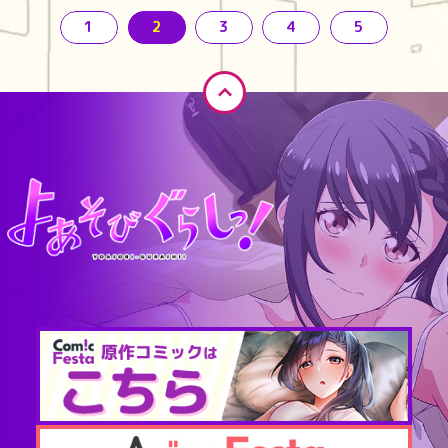
1
2
3
4
5
ペ
ー
ジ
T
O
P
へ