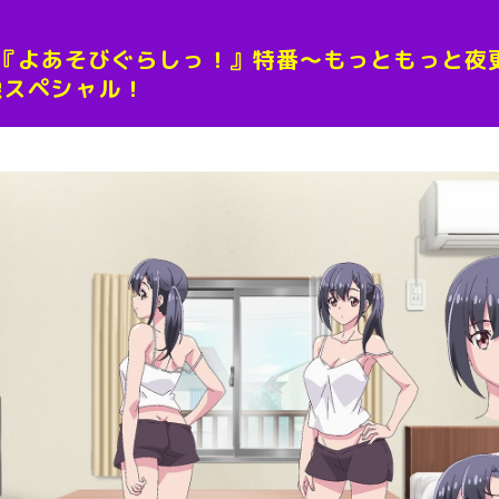
ニメ『よあそびぐらしっ！』特番～もっともっと
像スペシャル！