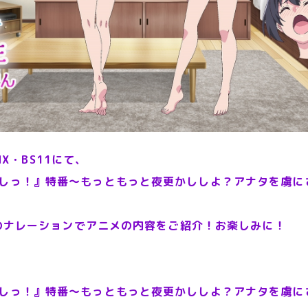
 MX・BS11にて、
しっ！』特番～もっともっと夜更かししよ？アナタを虜に
)のナレーションでアニメの内容をご紹介！お楽しみに！
しっ！』特番～もっともっと夜更かししよ？アナタを虜に